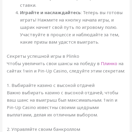
ставки.
Играйте и наслаждайтесь
: Теперь вы готовы
играть! Нажмите на кнопку начала игры, и
шарик начнет свой путь по игровому полю.
Участвуйте в процессе и наблюдайте за тем,
какие призы вам удастся выиграть.
Секреты успешной игры в Plinko
Чтобы увеличить свои шансы на победу в
Плинко
на
сайтах 1win и Pin-Up Casino, следуйте этим секретам:
1. Выбирайте казино с высокой отдачей
Важно выбирать казино с высокой отдачей, чтобы
ваш шанс на выигрыш был максимальным. 1win и
Pin-Up Casino известны своими щедрыми
выплатами, делая их отличным выбором.
2. Управляйте своим банкроллом